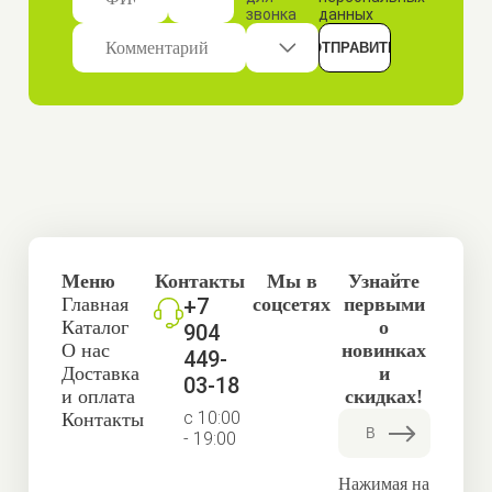
звонка
данных
Меню
Контакты
Мы в
Узнайте
Главная
+7
соцсетях
первыми
Каталог
о
904
О нас
новинках
449-
Доставка
и
03-18
и оплата
скидках!
с 10:00
Контакты
- 19:00
Нажимая на