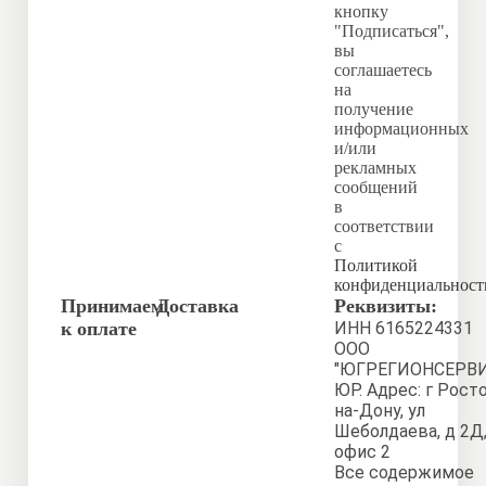
кнопку
"Подписаться",
вы
соглашаетесь
на
получение
информационных
и/или
рекламных
сообщений
в
соответствии
с
Политикой
конфиденциальност
Принимаем
Доставка
Реквизиты:
к оплате
ИНН 6165224331
ООО
"ЮГРЕГИОНСЕРВИ
ЮР. Адрес: г Рост
на-Дону, ул
Шеболдаева, д 2Д
офис 2
Все содержимое