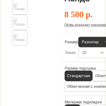
8 500 р.
Обувь подходит для коля
Размер
Левая
Размер подошвы
Стандартная
Облег
Облегченная с компе
Материал подкладки