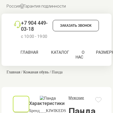
Россия
Гарантия подлинности
+7 904 449-
ЗАКАЗАТЬ ЗВОНОК
03-18
с 10:00 - 19:00
ГЛАВНАЯ
КАТАЛОГ
О
РАЗМЕР
НАС
Главная
/
Кожаная обувь
/
Панда
Мужские
Характеристики
Панда
Бренд
KIWIKEDS